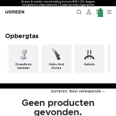
Gratis & snelle verzending boven €14 | 30 dagen
zorgeloos uitproberen | 2 jaar productgarantie
Totaal aantal
artikelen in
winkelwagen:
0
Opbergtas
s
Draadloze
Hubs And
Kabels
F
Oplader
Docks
Sorteren:
Best verkopende
Geen producten
gevonden.