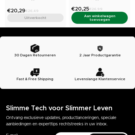
Opvouwbare Standaard
Tablet Standaard
€20,25
€26,99
€20,29
€26,49
Aan winkelwagen
Uitverkocht
toevoegen
30 Dagen Retourneren
2 Jaar Productgarantie
Fast & Free Shipping
Levenslange Klantenservice
Slimme Tech voor Slimmer Leven
Ontvang exclusieve updates, productlanceringen, speciale
aanbiedingen en experttips rechtstreeks in uw inbox.