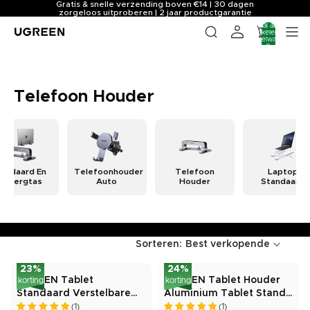
Gratis & snelle verzending boven €14 | 30 dagen
zorgeloos uitproberen | 2 jaar productgarantie
Totaal aantal
artikelen in
winkelwagen:
0
Telefoon Houder
tandaard En
Telefoonhouder
Telefoon
Laptop
Opbergtas
Auto
Houder
Standaard
Sorteren:
Best verkopende
23
%
24
%
UGREEN Tablet
UGREEN Tablet Houder
korting
korting
Standaard Verstelbare
Aluminium Tablet Stand
Tablet Houder Aluminium
Verstelbare Bureau
(1)
(1)