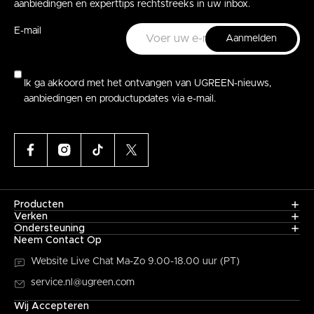
aanbiedingen en experttips rechtstreeks in uw inbox.
E-mail
Aanmelden
Ik ga akkoord met het ontvangen van UGREEN-nieuws,
aanbiedingen en productupdates via e-mail.
Producten
Verken
Ondersteuning
Neem Contact Op
Website Live Chat
Ma-Zo 9.00-18.00 uur (PT)
service.nl@ugreen.com
Wij Accepteren